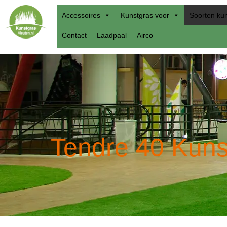
Accessoires
Kunstgras voor
Soorten ku
Contact
Laadpaal
Airco
Tendre 40 Kuns