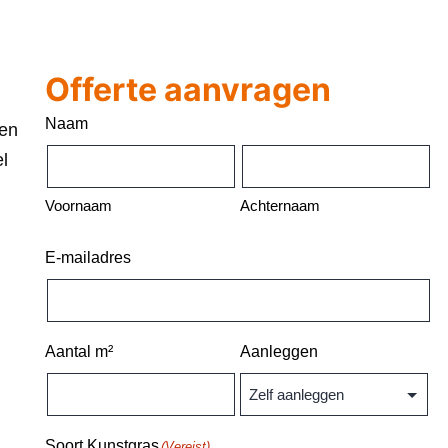
Offerte aanvragen
Naam
 en
el
Voornaam
Achternaam
E-mailadres
Aantal m²
Aanleggen
Soort Kunstgras
(Vereist)