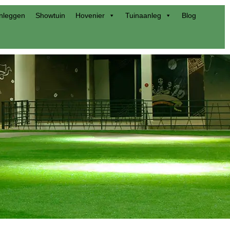
anleggen
Showtuin
Hovenier
Tuinaanleg
Blog