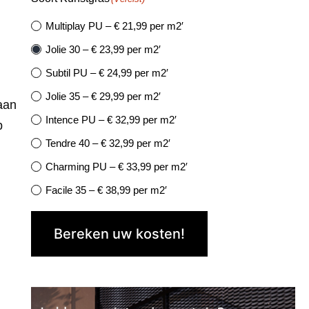
Multiplay PU – € 21,99 per m2′
Jolie 30 – € 23,99 per m2′
Subtil PU – € 24,99 per m2′
Jolie 35 – € 29,99 per m2′
gaan
Intence PU – € 32,99 per m2′
p
Tendre 40 – € 32,99 per m2′
Charming PU – € 33,99 per m2′
Facile 35 – € 38,99 per m2′
Finesse de Luxe PU – € 38,99 per m2′
Bereken uw kosten!
Naturelle 42- € 37,99 per m2′
Jolie 45 PU – € 39,99 per m2′
Facile 45 – € 44,99 per m2′
Recycle 40 – € 44,99 per m2′