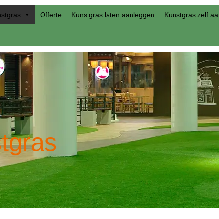
nstgras
Offerte
Kunstgras laten aanleggen
Kunstgras zelf a
tgras