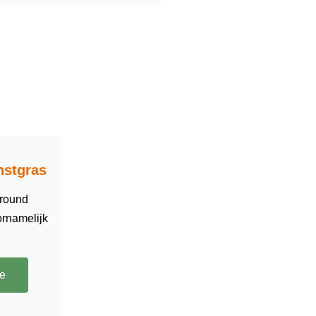
nstgras
lround
ornamelijk
ie