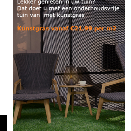
Magnifique 52 – €49,99 per m2′
Meilleur 50 – €52,99 per m2′