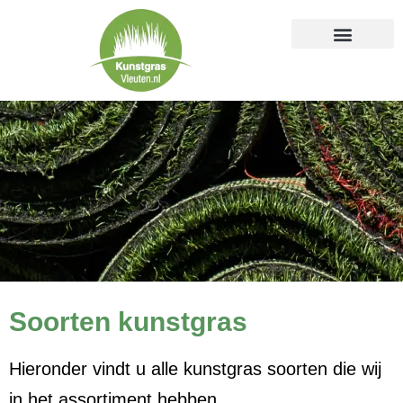
Kunstgras voor
Soorten kunstgras
Kunstgras laten aanleggen
Kunstgras zelf aanleggen
Soorten kunstgras
Hieronder vindt u alle kunstgras soorten die wij
in het assortiment hebben.