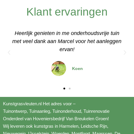
Klant ervaringen
Een stuk kunstgras besteld voor onze
n
relaxruimte op kantoor, erg makkelijk aan te
leggen met de video's
Dominique
Kunstgrasvleuten.nl Het adres voor –
Tuinontwerp
,
Tuinaanleg
,
Tuinonderhoud
,
Tuinrenovatie
Onderdeel van
Hoveniersbedrijf
Van Breukelen Groen!
Wij leveren ook kunstgras in Harmelen, Leidsche Rijn,
Nieuwegein,
IJsselstein
, Woerden, Montfoort, Maarssen, De