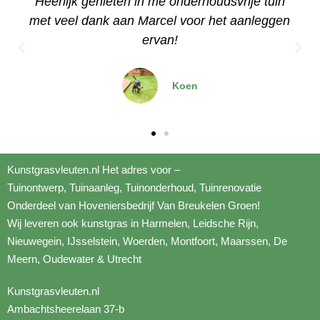
Een stuk kunstgras besteld voor onze
n
relaxruimte op kantoor, erg makkelijk aan te
leggen met de video's
Dominique
Kunstgrasvleuten.nl Het adres voor –
Tuinontwerp
,
Tuinaanleg
,
Tuinonderhoud
,
Tuinrenovatie
Onderdeel van
Hoveniersbedrijf
Van Breukelen Groen!
Wij leveren ook kunstgras in Harmelen, Leidsche Rijn,
Nieuwegein,
IJsselstein
, Woerden, Montfoort, Maarssen, De
Meern, Oudewater &
Utrecht
Kunstgrasvleuten.nl
Ambachtsheerelaan
37-b