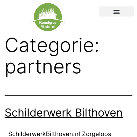
Kunstgras voor
Soorten kunstgras
Kunstgras laten aanleggen
Kunstgras zelf aanleggen
Categorie:
partners
Schilderwerk Bilthoven
SchilderwerkBilthoven.nl Zorgeloos